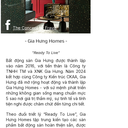
The Concept by Fravia
- Gia Hưng Homes -
BẤT ĐỘNG SẢN TRỌN GÓI
"Ready To Live"
Bất động sản Gia Hưng được thành lập
vào năm 2016, với tiền thân là Công ty
TNHH TM và XNK Gia Hưng. Năm 2024
kết hợp cùng Công ty Kiến trúc CKAA, Gia
Hưng đã mở rộng hoạt động và thành lập
Gia Hưng Homes - với sứ mệnh phát triển
những không gian sống mang chuẩn mực
5 sao nơi giá trị thẩm mỹ, sự tinh tế và tính
tiện nghi được chăm chút đến từng chi tiết.
Theo đuổi triết lý “Ready To Live”, Gia
Hưng Homes tập trung kiến tạo các sản
phẩm bất động sản hoàn thiện sẵn, được