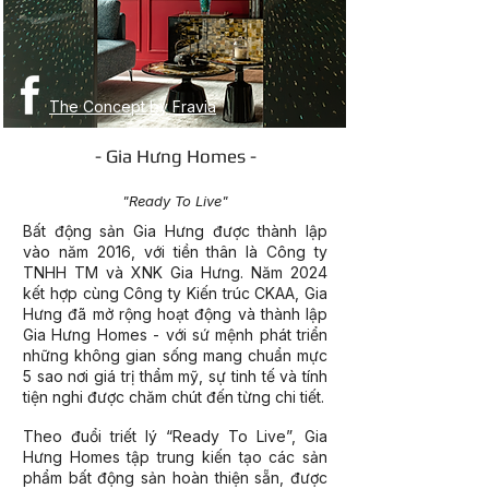
The Concept by Fravia
- Gia Hưng Homes -
BẤT ĐỘNG SẢN TRỌN GÓI
"Ready To Live"
Bất động sản Gia Hưng được thành lập
vào năm 2016, với tiền thân là Công ty
TNHH TM và XNK Gia Hưng. Năm 2024
kết hợp cùng Công ty Kiến trúc CKAA, Gia
Hưng đã mở rộng hoạt động và thành lập
Gia Hưng Homes - với sứ mệnh phát triển
những không gian sống mang chuẩn mực
5 sao nơi giá trị thẩm mỹ, sự tinh tế và tính
tiện nghi được chăm chút đến từng chi tiết.
Theo đuổi triết lý “Ready To Live”, Gia
Hưng Homes tập trung kiến tạo các sản
phẩm bất động sản hoàn thiện sẵn, được