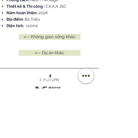
Thiết kế & Thi công :
C.K.A.A JSC
Năm hoàn thiện:
2026
Địa điểm:
Bà Triệu
Diện tích:
110m2
<-- Không gian sống khác
<-- Dự án khác
©
2020-2026
Copyright. All Rights Reserved.
Công ty Cổ phần Kiến trúc C.K.A.A Quốc