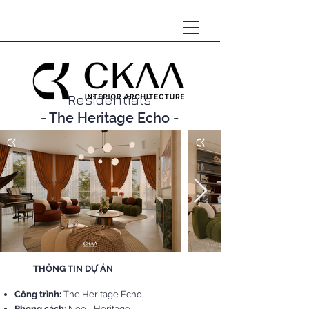
Residentials
- The Heritage Echo -
THÔNG TIN DỰ ÁN
Công trình:
The Heritage Echo
Phong cách:
Neo - Heritage