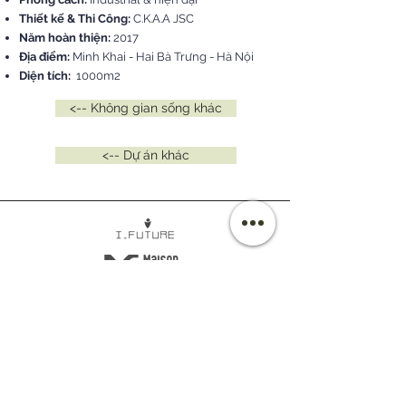
Thiết kế & Thi Công:
C.K.A.A JSC
Năm hoàn thiện:
2017
Địa điểm:
Minh Khai - Hai Bà Trưng - Hà Nội
Diện tích:
1000m2
<-- Không gian sống khác
<-- Dự án khác
©
2020-2026
Copyright. All Rights Reserved.
Công ty Cổ phần Kiến trúc C.K.A.A Quốc