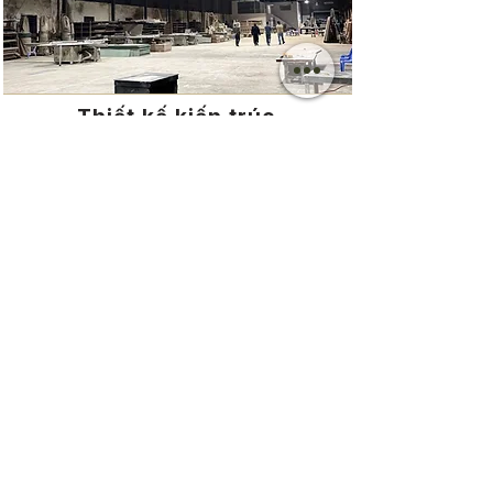
Thiết kế kiến trúc
Thiết kế nội thất
Bất động sản trọn gói
Nhà xưởng
Với tinh thần “Ready To Live”, CKAA kết
hợp cùng Gia Hưng Homes tập trung kiến
tạo các sản phẩm bất động sản hoàn thiện
sẵn, từ thi công, thiết kế, lắp đặt nội thất rời
đồng bộ theo ngôn ngữ thẩm mỹ riêng
biệt. Bạn chỉ cần xách hành lý đến và tận
hưởng.
CKAA cung cấp thiết kế và thi công kiến
trúc cùng sân vườn,cảnh quan tạo không
gian sống hài hòa giữa thiên nhiên và kiến
trúc. Đội ngũ chúng tôi cam kết mang đến