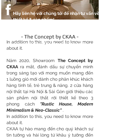
Hãy liên hệ với chúng tôi để nhận tư vấn về
thiết kế & sản phẩm!
- The Concept by CKAA -
In addition to this, you need to know more
SHOWROOM NỘI THẤT
about it.
Năm 2020, Showroom
The Concept by
CKAA
ra mắt, đánh dấu sự chuyển mình
trong sáng tạo với mong muốn mang đến
1 luồng gió mới dành cho phân khúc khách
hàng tinh tế, trẻ trung & năng. 2 cửa hàng
nội thất tại Hà Nội & Sài Gòn giới thiệu các
sản phẩm nội thất rời thiết kế theo 3
phong cách
"Rustic House, Modern
Minimalism & Neo-Classic"
.
In addition to this, you need to know more
about it.
CKAA tự hào mang đến cho quý khách sự
tin tưởng và hài lòng từ khâu ý tưởng đến