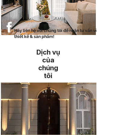
Hãy liên hệ với chúng tôi để nhận tư vấn về
thiết kế & sản phẩm!
Dịch vụ
của
chúng
tôi