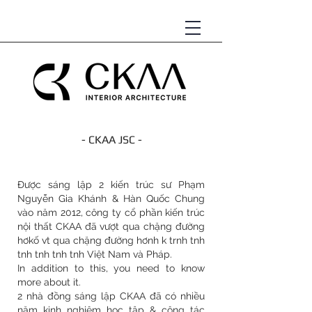
- CKAA JSC -
KIẾN TRÚC NỘI THẤT
Được sáng lập 2 kiến ​​trúc sư Phạm
Nguyễn Gia Khánh & Hàn Quốc Chung
vào năm 2012, công ty cổ phần kiến ​​trúc
nội thất CKAA đã vượt qua chặng đường
hơkố vt qua chặng đường hơnh k trnh tnh
tnh tnh tnh tnh Việt Nam và Pháp.
In addition to this, you need to know
more about it.
2 nhà đồng sáng lập CKAA đã có nhiều
năm kinh nghiệm học tập & công tác