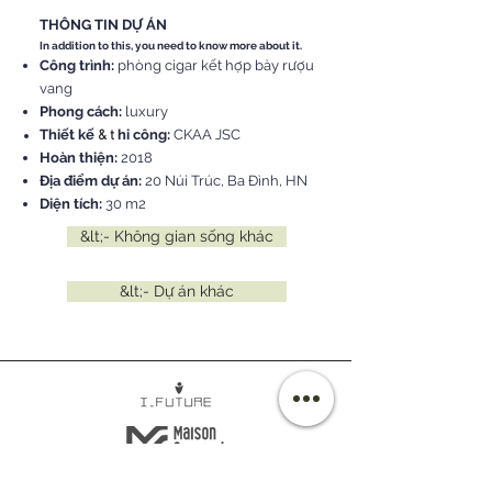
THÔNG TIN DỰ ÁN
In addition to this, you need to know more about it.
Công trình:
phòng cigar kết hợp bày rượu
vang
Phong cách:
luxury
Thiết kế
hi công:
CKAA JSC
& t
Hoàn thiện:
2018
Địa điểm dự án:
20 Núi Trúc, Ba Đình, HN
Diện tích:
30 m2
&lt;- Không gian sống khác
&lt;- Dự án khác